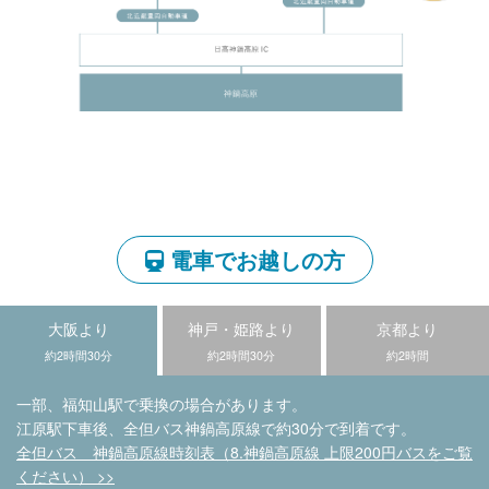
電車でお越しの方
大阪より
神戸・姫路より
京都より
約2時間30分
約2時間30分
約2時間
一部、福知山駅で乗換の場合があります。
江原駅下車後、全但バス神鍋高原線で約30分で到着です。
全但バス 神鍋高原線時刻表（8.神鍋高原線 上限200円バスをご覧
ください） >>