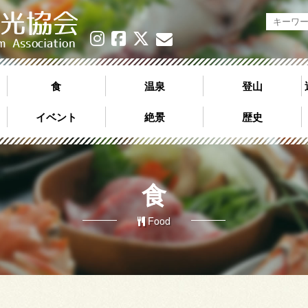
日高神鍋観光協会《公式サイト》
食
温泉
登山
イベント
絶景
歴史
食
Food