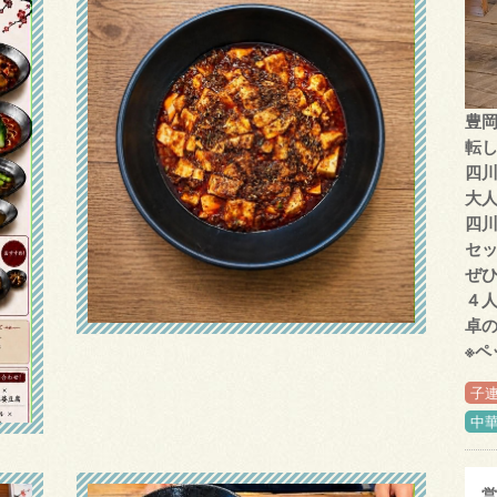
豊岡
転
四
大
四
セ
ぜ
４
卓
※ペ
子
中
営