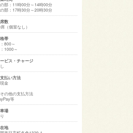
の部：11時00分～14時00分
の部：17時30分～20時30分
席数
0席（個室なし）
格帯
：800～
：1000～
ービス・チャージ
し
支払い方法
現金
その他の支払方法
ayPay等
車場
り
在地
岡市日高町名色1329-1