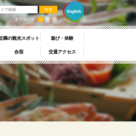
検索
文字サイズ
小
中
大
近隣の観光スポット
遊び・体験
合宿
交通アクセス