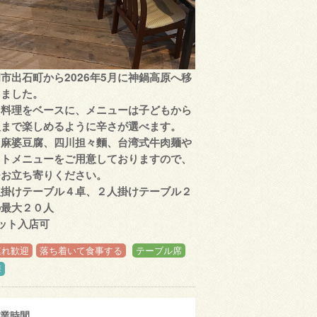
市出石町から2026年5月に神鍋高原へ移
しました。
川料理をベースに、メニューは子どもから
人まで楽しめるように辛さが選べます。
川麻婆豆腐、四川担々麵、台湾式牛肉麺や
ットメニューをご用意しておりますので、
ひお立ち寄りください。
人掛けテーブル４卓、２人掛けテーブル２
の最大２０人
ット入店可
連れ歓迎
落ち着いて食事する
テーブル席
華
業時間