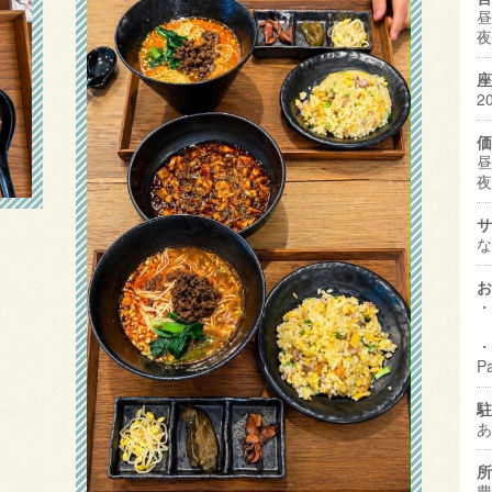
昼
夜
座
2
価
昼
夜
サ
な
お
・
・
P
駐
あ
所
豊