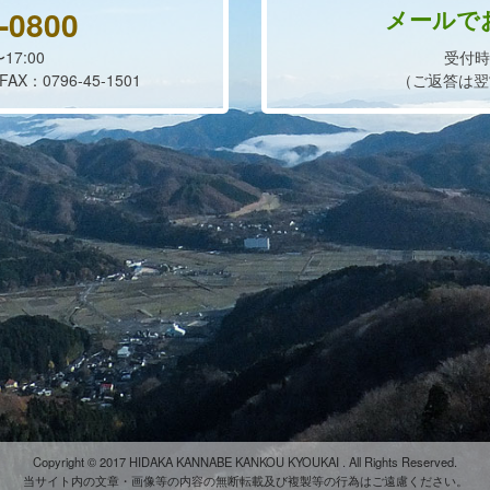
-0800
メールで
17:00
受付時
：0796-45-1501
（ご返答は翌
Copyright © 2017 HIDAKA KANNABE KANKOU KYOUKAI . All Rights Reserved.
当サイト内の文章・画像等の内容の無断転載及び複製等の行為はご遠慮ください。