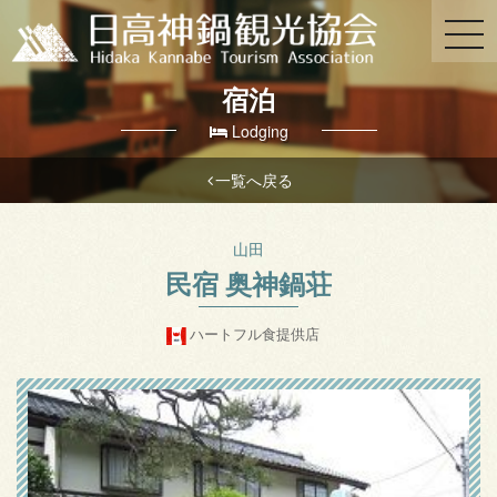
宿泊
Lodging
一覧へ戻る
山田
民宿 奥神鍋荘
ハートフル食提供店