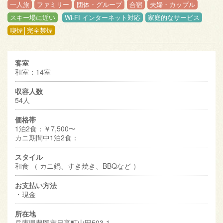
一人旅
ファミリー
団体・グループ
合宿
夫婦・カップル
スキー場に近い
Wi-FI インターネット対応
家庭的なサービス
喫煙│完全禁煙
客室
和室：14室
収容人数
54人
価格帯
1泊2食：￥7,500〜
カニ期間中1泊2食：
スタイル
和食 （ カニ鍋、すき焼き、BBQなど ）
お支払い方法
・現金
所在地
兵庫県豊岡市日高町山田503-1