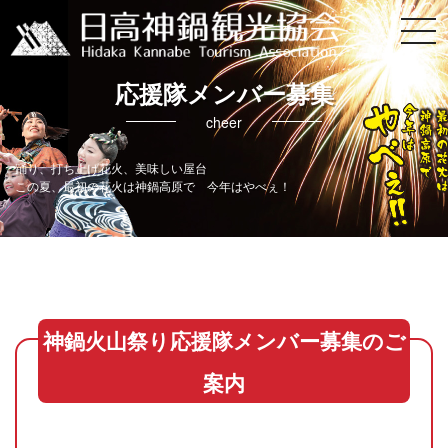
応援隊メンバー募集
cheer
踊り、打ち上げ花火、美味しい屋台
この夏、最初の花火は神鍋高原で 今年はやべぇ！
神鍋火山祭り応援隊メンバー募集のご
案内