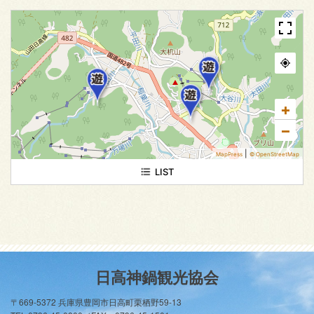
+
−
|
MapPress
© OpenStreetMap
3 Results
LIST
《オクカン校》
《アップ栗栖野校》
日高神鍋観光協会
《アップ本校》
〒669-5372 兵庫県豊岡市日高町栗栖野59-13