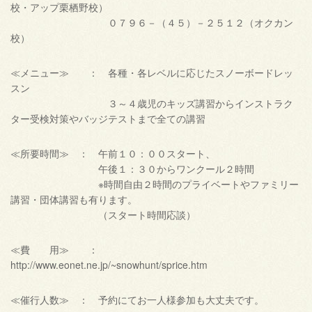
校・アップ栗栖野校）
０７９６－（４５）－２５１２（オクカン
校）
≪メニュー≫ ： 各種・各レベルに応じたスノーボードレッ
スン
３～４歳児のキッズ講習からインストラク
ター受検対策やバッジテストまで全ての講習
≪所要時間≫ ： 午前１０：００スタート、
午後１：３０からワンクール２時間
※時間自由２時間のプライベートやファミリー
講習・団体講習も有ります。
（スタート時間応談）
≪費 用≫ ：
http://www.eonet.ne.jp/~snowhunt/sprice.htm
≪催行人数≫ ： 予約にてお一人様参加も大丈夫です。