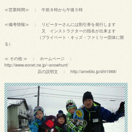
≪営業時間≫ ： 午前８時から午後５時
≪備考情報≫ ： リピーターさんには割引券を発行します
又 インストラクターの指名が出来ます
（プライベート・キッズ・ファミリー団体に限
る）
≪ その他 ≫ ： ホームページ ：
http://www.eonet.ne.jp/~snowhunt/
店の説明文 ： http://ameblo.jp/sht1988/