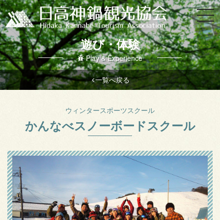
遊び・体験
Play & Experience
一覧へ戻る
ウィンタースポーツ
スクール
かんなべスノーボードスクール