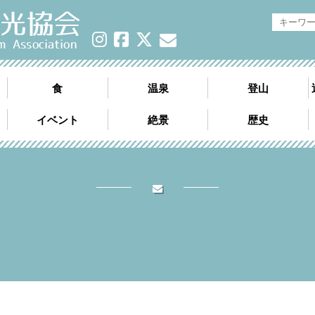
日高神鍋観光協会《公式サイト》
食
温泉
登山
イベント
絶景
歴史