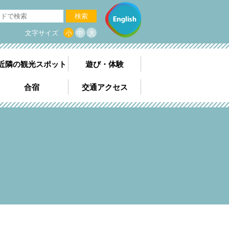
検索
文字サイズ
小
中
大
近隣の観光スポット
遊び・体験
合宿
交通アクセス